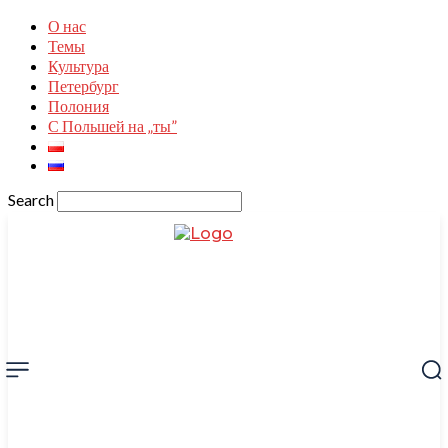
О нас
Темы
Культура
Петербург
Полония
С Польшей на „ты”
Search