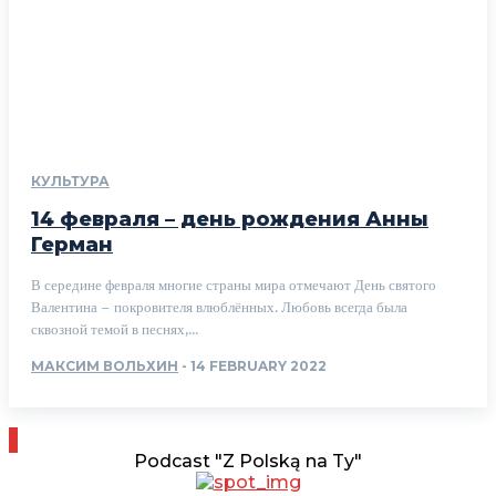
КУЛЬТУРА
14 февраля – день рождения Анны
Герман
В середине февраля многие страны мира отмечают День святого
Валентина – покровителя влюблённых. Любовь всегда была
сквозной темой в песнях,...
МАКСИМ ВОЛЬХИН
-
14 FEBRUARY 2022
Podcast "Z Polską na Ty"