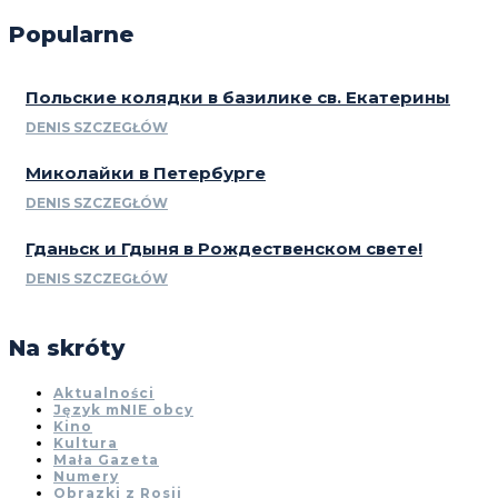
Popularne
Польские колядки в базилике св. Екатерины
DENIS SZCZEGŁÓW
Миколайки в Петербурге
DENIS SZCZEGŁÓW
Гданьск и Гдыня в Рождественском свете!
DENIS SZCZEGŁÓW
Na skróty
Aktualności
Język mNIE obcy
Kino
Kultura
Mała Gazeta
Numery
Obrazki z Rosji