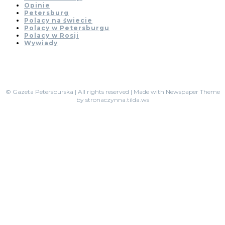
Opinie
Petersburg
Polacy na świecie
Polacy w Petersburgu
Polacy w Rosji
Wywiady
© Gazeta Petersburska | All rights reserved | Made with Newspaper Theme
by stronaczynna.tilda.ws