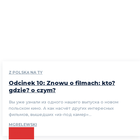
Z POLSKĄ NA TY
Odcinek 10: Znowu o filmach: kto?
gdzie? o czym?
Вы уже узнали из одного нашего выпуска о новом
польском кино. А как насчёт других интересных
фильмов, вышедших «из-под камер»...
MGRELEWSKI
CZYTAJ