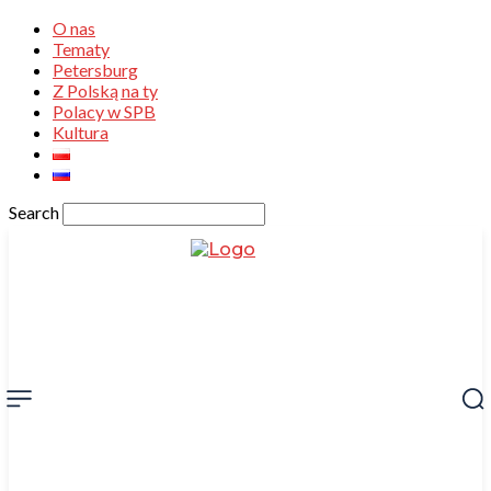
O nas
Tematy
Petersburg
Z Polską na ty
Polacy w SPB
Kultura
Search