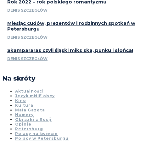
Rok 2022 – rok polskiego romantyzmu
DENIS SZCZEGŁÓW
Miesiąc cudów, prezentów i rodzinnych spotkań w
Petersburgu
DENIS SZCZEGŁÓW
Skampararas czyli śląski miks ska, punku i słońca!
DENIS SZCZEGŁÓW
Na skróty
Aktualności
Język mNIE obcy
Kino
Kultura
Mała Gazeta
Numery
Obrazki z Rosji
Opinie
Petersburg
Polacy na świecie
Polacy w Petersburgu