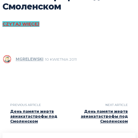
Смоленском
CZYTAJ WIĘCEJ
MGRELEWSKI
10 KWIETNIA 2011
PREVIOUS ARTICLE
NEXT ARTICLE
День памяти жертв
День памяти жертв
авиакатастрофы под
авиакатастрофы под
Смоленском
Смоленском