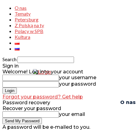
O nas
Tematy
Petersburg
Z Polską na ty
Polacy w SPB
Kultura
Search
Sign in
Welcome! Log into your account
your username
your password
Forgot your password? Get help
O nas
Password recovery
Recover your password
your email
A password will be e-mailed to you.