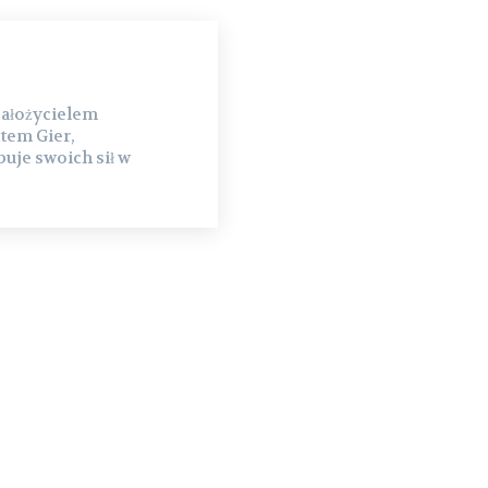
założycielem
tem Gier,
uje swoich sił w