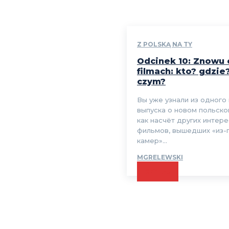
Z POLSKĄ NA TY
Odcinek 10: Znowu 
filmach: kto? gdzie
czym?
Вы уже узнали из одного
выпуска о новом польско
как насчёт других интер
фильмов, вышедших «из-
камер»...
MGRELEWSKI
CZYTAJ