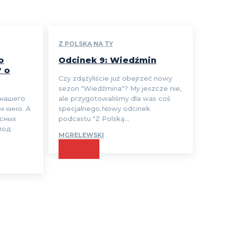
Z POLSKĄ NA TY
o
Odcinek 9: Wiedźmin
? o
Czy zdążyliście już obejrzeć nowy
sezon "Wiedźmina"? My jeszcze nie,
 нашего
ale przygotowaliśmy dla was coś
м кино. А
specjalnego.Nowy odcinek
есных
podcastu "Z Polską...
под
MGRELEWSKI
CZYTAJ