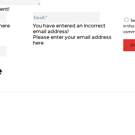
ent!
Name:*
Email:*
Sa
here
You have entered an incorrect
in thi
email address!
comm
Please enter your email address
here
Website:
e