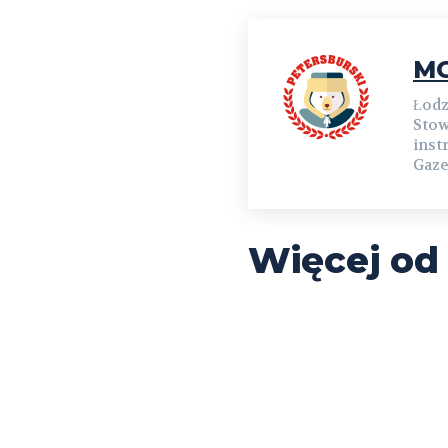
MG
Łodz
Stow
inst
Gaze
Więcej od