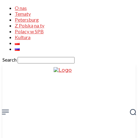
O nas
Tematy
Petersburg
Z Polską na ty
Polacy w SPB
Kultura
Search