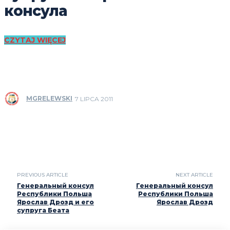
консула
CZYTAJ WIĘCEJ
MGRELEWSKI
7 LIPCA 2011
PREVIOUS ARTICLE
NEXT ARTICLE
Генеральный консул
Генеральный консул
Республики Польша
Республики Польша
Ярослав Дрозд и его
Ярослав Дрозд
супруга Беата