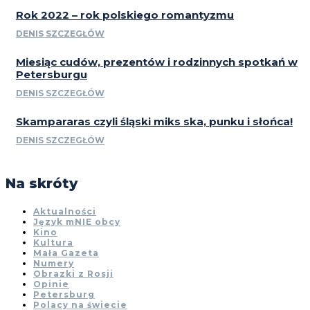
Rok 2022 – rok polskiego romantyzmu
DENIS SZCZEGŁÓW
Miesiąc cudów, prezentów i rodzinnych spotkań w
Petersburgu
DENIS SZCZEGŁÓW
Skampararas czyli śląski miks ska, punku i słońca!
DENIS SZCZEGŁÓW
Na skróty
Aktualności
Język mNIE obcy
Kino
Kultura
Mała Gazeta
Numery
Obrazki z Rosji
Opinie
Petersburg
Polacy na świecie