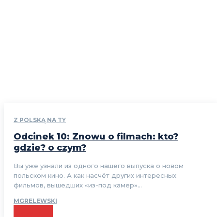
Z POLSKĄ NA TY
Odcinek 10: Znowu o filmach: kto?
gdzie? o czym?
Вы уже узнали из одного нашего выпуска о новом
польском кино. А как насчёт других интересных
фильмов, вышедших «из-под камер»...
MGRELEWSKI
CZYTAJ