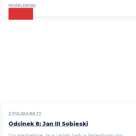
MGRELEWSKI
CZYTAJ
Z POLSKĄ NA TY
Odcinek 8: Jan III Sobieski
Czy wiedzieliście, że w Letnim Sadu w Petersburgu stoi