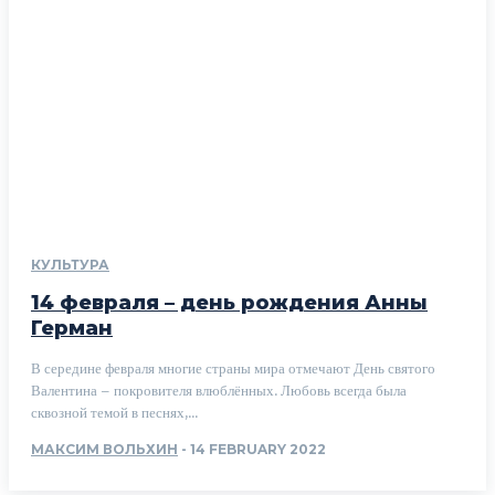
КУЛЬТУРА
14 февраля – день рождения Анны
Герман
В середине февраля многие страны мира отмечают День святого
Валентина – покровителя влюблённых. Любовь всегда была
сквозной темой в песнях,...
МАКСИМ ВОЛЬХИН
-
14 FEBRUARY 2022