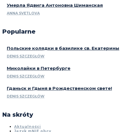
Умерла Ядвига Антоновна Шиманская
ANNA SVETLOVA
Popularne
Польские колядки в базилике св. Екатерины
DENIS SZCZEGŁÓW
Миколайки в Петербурге
DENIS SZCZEGŁÓW
Гданьск и Гдыня в Рождественском свете!
DENIS SZCZEGŁÓW
Na skróty
Aktualności
Język mNIE obcy