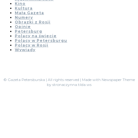
Kino
Kultura
Mała Gazeta
Numery
Obrazki z Rosji
Opinie
Petersburg
Polacy na świecie
Polacy w Petersburgu
Polacy w Rosji
Wywiady
© Gazeta Petersburska | All rights reserved | Made with Newspaper Theme
by stronaczynna.tilda.ws