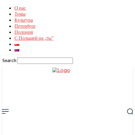
О нас
Темы
Культура
Петербург
Полония
С Польшей на „ты”
Search