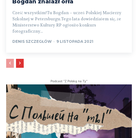
Bogdan znalazł orła
Cześć wszystkim!Tu Bogdan – uczeń Polskiej Macierzy
Szkolnej w Petersburgu.Tego lata dowiedziałem się, że
Ministerstwo Kultury RP ogłosiło konkurs
fotograficzny...
DENIS SZCZEGŁÓW
-
9 LISTOPADA 2021
Podcast "Z Polską na Ty"