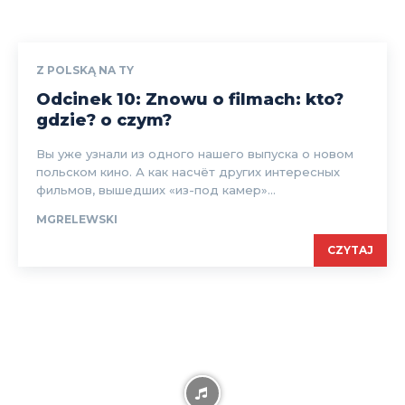
Z POLSKĄ NA TY
Odcinek 10: Znowu o filmach: kto?
gdzie? o czym?
Вы уже узнали из одного нашего выпуска о новом
польском кино. А как насчёт других интересных
фильмов, вышедших «из-под камер»...
MGRELEWSKI
CZYTAJ