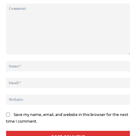
Comment:
Na
Ema
We
Save my name, email, and website in this browser for the next
time I comment.