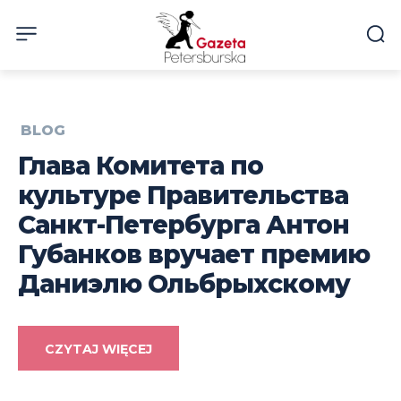
BLOG
Глава Комитета по
культуре Правительства
Санкт-Петербурга Антон
Губанков вручает премию
Даниэлю Ольбрыхскому
CZYTAJ WIĘCEJ