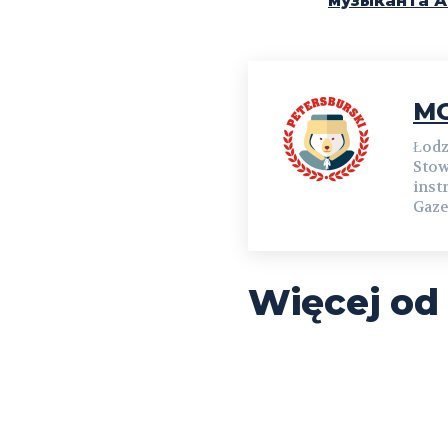
музыканта А
MG
Łodz
Stow
inst
Gaze
Więcej od