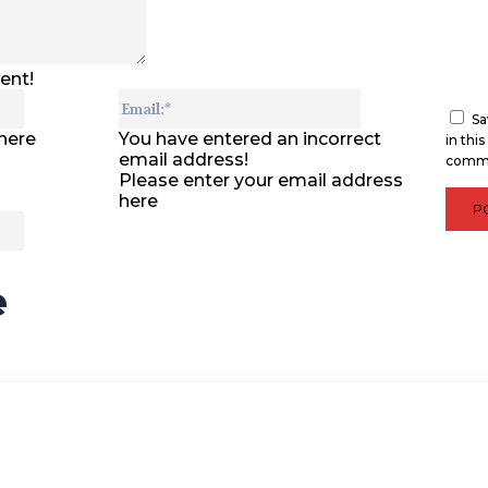
ent!
Name:*
Email:*
Sa
here
You have entered an incorrect
in thi
email address!
comm
Please enter your email address
here
Website:
e