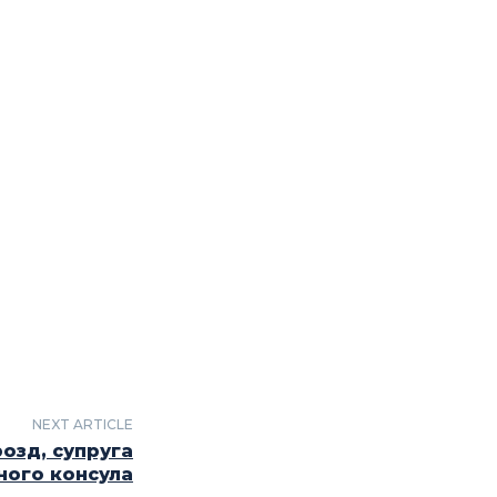
NEXT ARTICLE
озд, супруга
ного консула