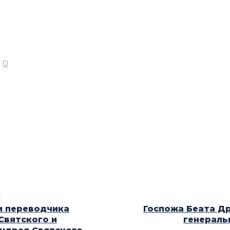
0
E
и переводчика
Госпожа Беата Др
Святского и
генераль