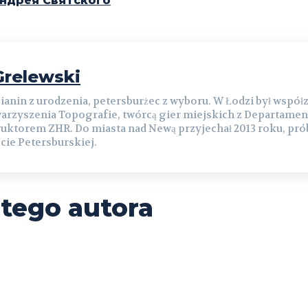
ндрея Святского
relewski
ianin z urodzenia, petersburżec z wyboru. W Łodzi był współ
arzyszenia Topografie, twórcą gier miejskich z Departamen
ruktorem ZHR. Do miasta nad Newą przyjechał 2013 roku, prób
cie Petersburskiej.
 tego autora