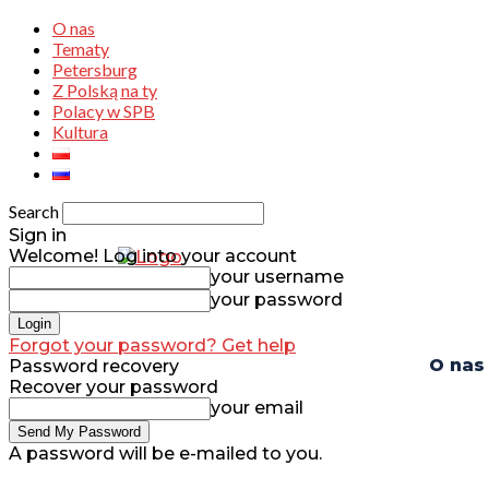
O nas
Tematy
Petersburg
Z Polską na ty
Polacy w SPB
Kultura
Search
Sign in
Welcome! Log into your account
your username
your password
Forgot your password? Get help
O nas
Password recovery
Recover your password
your email
A password will be e-mailed to you.