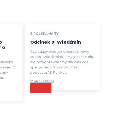
Z POLSKĄ NA TY
o
Odcinek 9: Wiedźmin
? o
Czy zdążyliście już obejrzeć nowy
sezon "Wiedźmina"? My jeszcze nie,
 нашего
ale przygotowaliśmy dla was coś
м кино. А
specjalnego.Nowy odcinek
есных
podcastu "Z Polską...
под
MGRELEWSKI
CZYTAJ