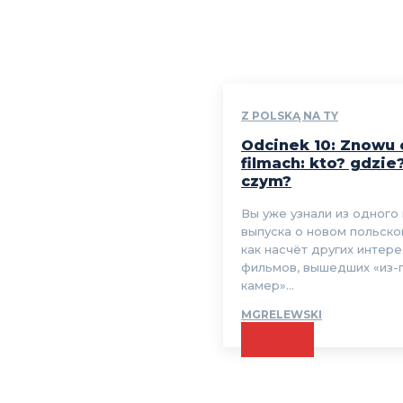
Z POLSKĄ NA TY
Odcinek 10: Znowu 
filmach: kto? gdzie
czym?
Вы уже узнали из одного
выпуска о новом польско
как насчёт других интер
фильмов, вышедших «из-
камер»...
MGRELEWSKI
CZYTAJ