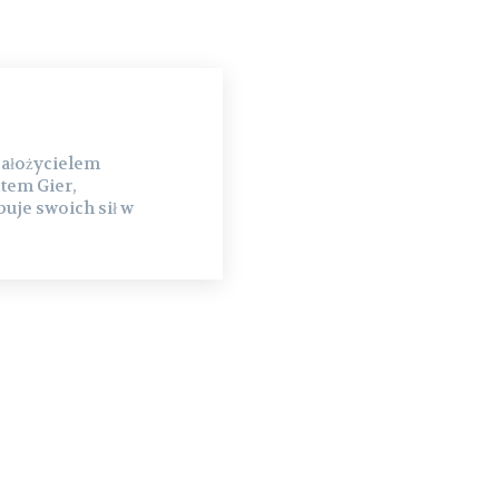
założycielem
tem Gier,
uje swoich sił w