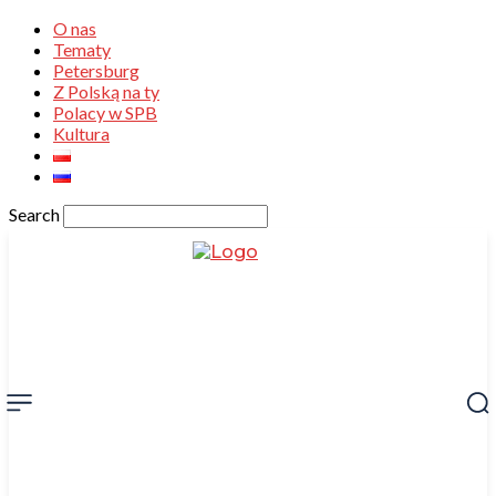
O nas
Tematy
Petersburg
Z Polską na ty
Polacy w SPB
Kultura
Search