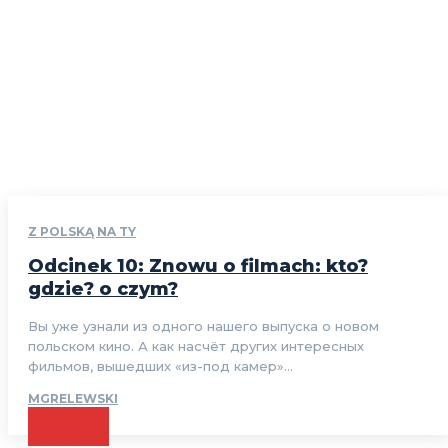
Z POLSKĄ NA TY
Odcinek 10: Znowu o filmach: kto?
gdzie? o czym?
Вы уже узнали из одного нашего выпуска о новом
польском кино. А как насчёт других интересных
фильмов, вышедших «из-под камер»...
MGRELEWSKI
CZYTAJ