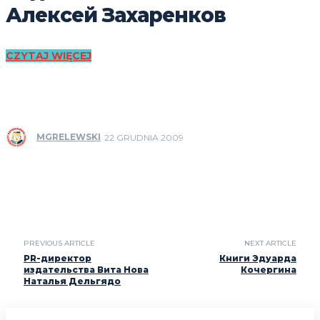
Алексей Захаренков
CZYTAJ WIĘCEJ
MGRELEWSKI
22 GRUDNIA 2009
PREVIOUS ARTICLE
NEXT ARTICLE
PR-директор
Книги Эдуарда
издательства Вита Нова
Кочергина
Наталья Дельгядо