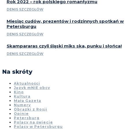
Rok 2022 – rok polskiego romantyzmu
DENIS SZCZEGŁÓW
Miesiąc cudów, prezentów i rodzinnych spotkań w
Petersburgu
DENIS SZCZEGŁÓW
Skampararas czyli śląski miks ska, punku i słońca!
DENIS SZCZEGŁÓW
Na skróty
Aktualności
Język mNIE obcy
Kino
Kultura
Mała Gazeta
Numery
Obrazki z Rosji
Opinie
Petersburg
Polacy na świecie
Polacy w Petersburgu