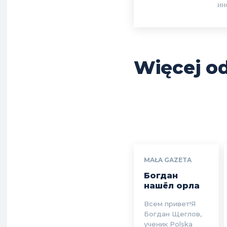
ин
Więcej od
MAŁA GAZETA
Богдан
нашёл орла
Всем привет!Я
Богдан Щеглов,
ученик Polska