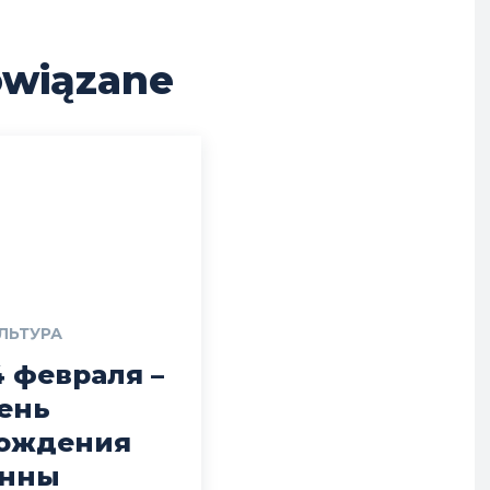
wiązane
ЛЬТУРА
4 февраля –
ень
ождения
нны