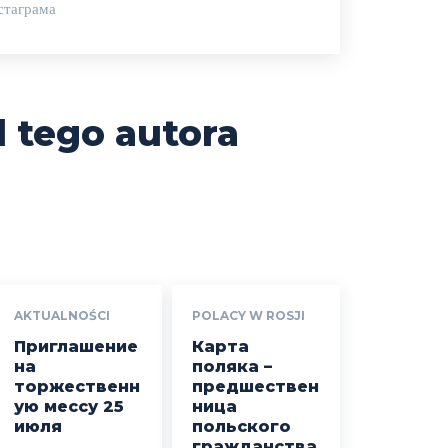
стаграма
 tego autora
AKTUALNOŚCI
POLACY W ROSJI
Приглашение
Карта
на
поляка –
торжественн
предшествен
ую мессу 25
ница
июля
польского
гражданства