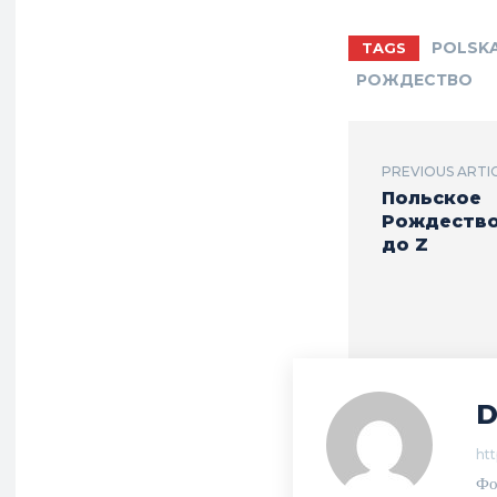
POLSK
TAGS
РОЖДЕСТВО
PREVIOUS ARTI
Польское
Рождество
до Z
D
htt
Фо