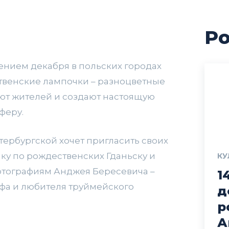
Po
ением декабря в польских городах
твенские лампочки – разноцветные
т жителей и создают настоящую
феру.
тербургской хочет пригласить своих
лку по рождественских Гданьску и
КУ
отографиям Анджея Бересевича –
1
фа и любителя труймейского
д
р
А