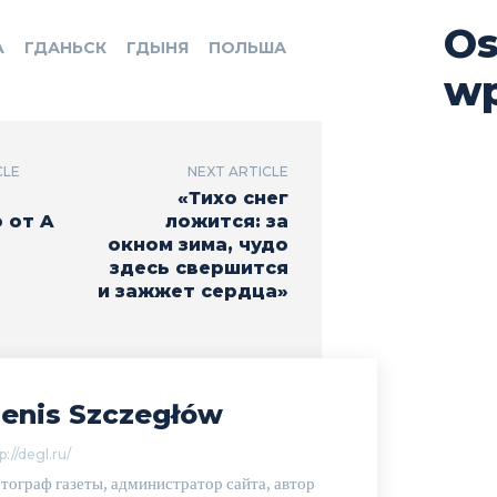
Os
A
ГДАНЬСК
ГДЫНЯ
ПОЛЬША
wp
CLE
NEXT ARTICLE
«Тихо снег
 от A
ложится: за
окном зима, чудо
здесь свершится
и зажжет сердца»
enis Szczegłów
p://degl.ru/
тограф газеты, администратор сайта, автор