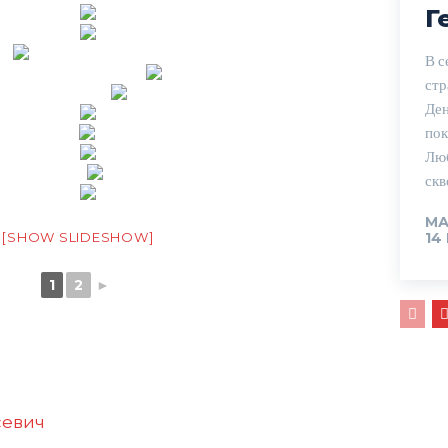
Г
В с
стр
Ден
пок
Люб
скв
МА
[SHOW SLIDESHOW]
14
1
2
►
севич