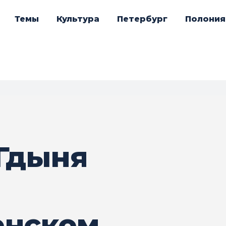
Темы
Культура
Петербург
Полония
 Гдыня
енском