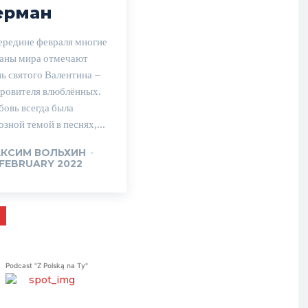
ерман
ередине февраля многие
аны мира отмечают
ь святого Валентина –
ровителя влюблённых.
овь всегда была
озной темой в песнях,...
КСИМ ВОЛЬХИН
-
 FEBRUARY 2022
Podcast "Z Polską na Ty"