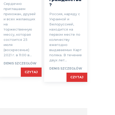
Сердечно
?
приглашаем
прихожан, друзей
Россия, наряду с
и всех желающих
Украиной и
на
Белоруссией,
торжественную
находится на
мессу, которая
первом месте по
состоится 25
количеству
июля
ежегодно
(воскресенье)
выдаваемых Карт
2021 г. в 11:00 в...
поляка. В течение
двух лет...
DENIS SZCZEGŁÓW
DENIS SZCZEGŁÓW
CZYTAJ
CZYTAJ