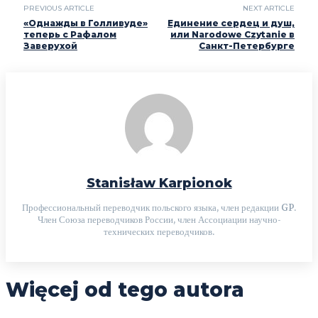
PREVIOUS ARTICLE
NEXT ARTICLE
«Однажды в Голливуде»
Единение сердец и душ,
теперь с Рафалом
или Narodowe Czytanie в
Заверухой
Санкт-Петербурге
Stanisław Karpionok
Профессиональный переводчик польского языка, член редакции GP.
Член Союза переводчиков России, член Ассоциации научно-
технических переводчиков.
Więcej od tego autora