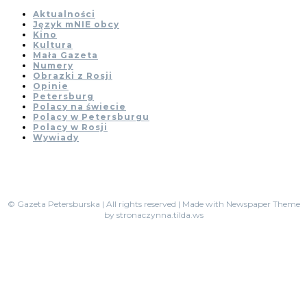
Aktualności
Język mNIE obcy
Kino
Kultura
Mała Gazeta
Numery
Obrazki z Rosji
Opinie
Petersburg
Polacy na świecie
Polacy w Petersburgu
Polacy w Rosji
Wywiady
© Gazeta Petersburska | All rights reserved | Made with Newspaper Theme
by stronaczynna.tilda.ws