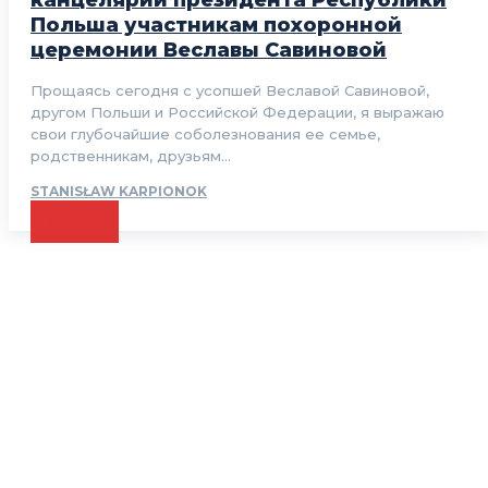
канцелярии президента Республики
Польша участникам похоронной
церемонии Веславы Савиновой
Прощаясь сегодня с усопшей Веславой Савиновой,
другом Польши и Российской Федерации, я выражаю
свои глубочайшие соболезнования ее семье,
родственникам, друзьям...
STANISŁAW KARPIONOK
CZYTAJ