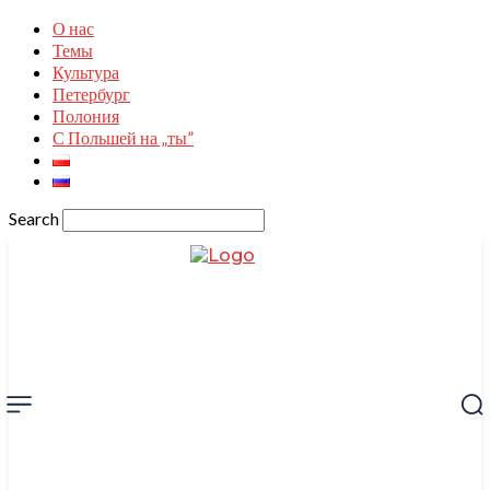
О нас
Темы
Культура
Петербург
Полония
С Польшей на „ты”
Search