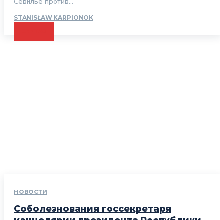
Севилье против...
STANISŁAW KARPIONOK
CZYTAJ
НОВОСТИ
Соболезнования госсекретаря