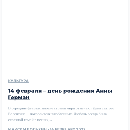
КУЛЬТУРА
14 февраля – день рождения Анны
Герман
В середине февраля многие страны мира отмечают День святого
Валентина – покровителя влюблённых. Любовь всегда была
сквозной темой в песнях,...
МАКСИМ ВОЛЬХИН
-
14 FEBRUARY 2022