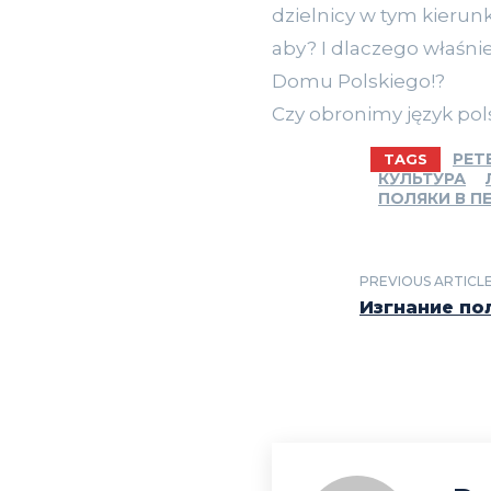
dzielnicy w tym kierun
aby? I dlaczego właśn
Domu Polskiego!?
Czy obronimy język po
PET
TAGS
КУЛЬТУРА
ПОЛЯКИ В П
PREVIOUS ARTICL
Изгнание по