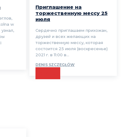
а
Приглашение на
торжественную мессу 25
еглов,
июля
kolna w
 узнал,
Сердечно приглашаем прихожан,
ры
друзей и всех желающих на
с
торжественную мессу, которая
состоится 25 июля (воскресенье)
2021 г. в 11:00 в...
DENIS SZCZEGŁÓW
CZYTAJ