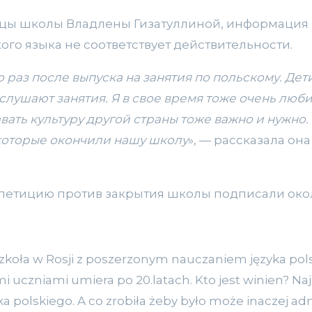
ы школы Владлены Гизатуллиной, информация 
го языка не соответствует действительности.
 раз после выпуска на занятия по польскому. Дет
слушают занятия. Я в свое время тоже очень люби
вать культуру другой страны тоже важно и нужно.
которые окончили нашу школу
», — рассказала он
петицию против закрытия школы подписали окол
szkoła w Rosji z poszerzonym nauczaniem języka po
uczniami umiera po 20.latach. Kto jest winien? Najle
 polskiego. A co zrobiła żeby było może inaczej admi