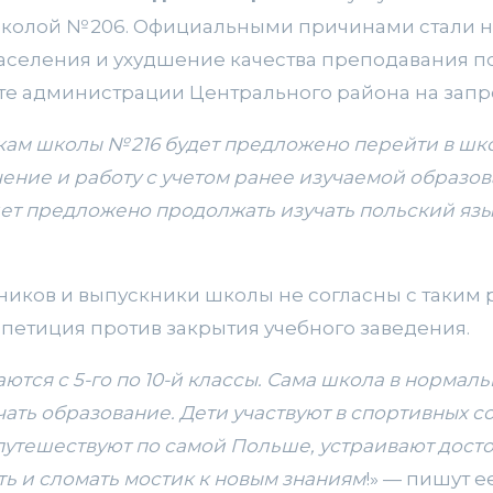
школой № 206. Официальными причинами стали н
аселения и ухудшение качества преподавания по
ете администрации Центрального района на запро
ам школы № 216 будет предложено перейти в шко
ение и работу с учетом ранее изучаемой образо
ет предложено продолжать изучать польский яз
ников и выпускники школы не согласны с таким
петиция против закрытия учебного заведения.
ются с 5-го по 10-й классы. Сама школа в нормаль
чать образование. Дети участвуют в спортивных с
 путешествуют по самой Польше, устраивают дост
ть и сломать мостик к новым знаниям
!» — пишут е