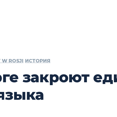
 W ROSJI
ИСТОРИЯ
рге закроют е
языка