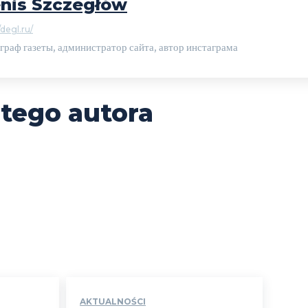
nis Szczegłów
/degl.ru/
граф газеты, администратор сайта, автор инстаграма
 tego autora
AKTUALNOŚCI