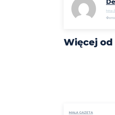
De
http:/
Фото
Więcej od
MAŁA GAZETA