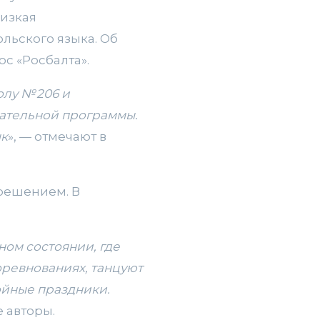
изкая
льского языка. Об
с «Росбалта».
лу № 206 и
вательной программы.
ык
», — отмечают в
 решением. В
ном состоянии, где
оревнованиях, танцуют
ойные праздники.
е авторы.