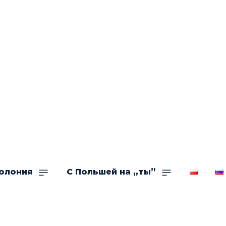
олония
С Польшей на „ты”