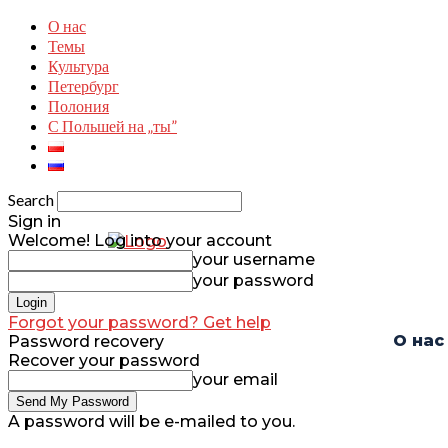
О нас
Темы
Культура
Петербург
Полония
С Польшей на „ты”
Search
Sign in
Welcome! Log into your account
your username
your password
Forgot your password? Get help
О нас
Password recovery
Recover your password
your email
A password will be e-mailed to you.