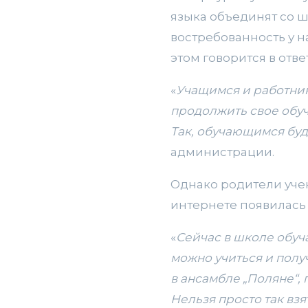
языка объединят со 
востребованность у н
этом говорится в отв
«
Учащимся и работник
продолжить свое обуч
Так, обучающимся буд
администрации.
Однако родители уче
интернете появилась 
«
Сейчас в школе обуча
можно учиться и полу
в ансамбле „Поляне“,
Нельзя просто так взя