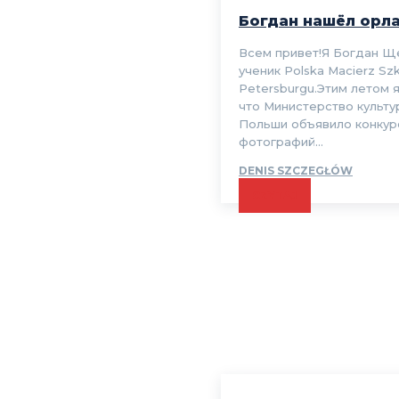
Богдан нашёл орл
Всем привет!Я Богдан Щ
ученик Polska Macierz Sz
Petersburgu.Этим летом я
что Министерство культу
Польши объявило конкур
фотографий...
DENIS SZCZEGŁÓW
CZYTAJ