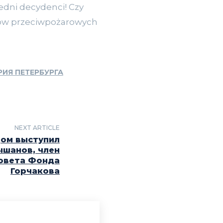
iedni decydenci! Czy
ędów przeciwpożarowych
ИЯ ПЕТЕРБУРГА
NEXT ARTICLE
дом выступил
ышанов, член
овета Фонда
Горчакова