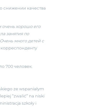
о снижении качества
и очень хорошо его
ла занятия по
 Очень много детей с
а корреспонденту
о 700 человек.
lskiego ze wspaniałym
piej “zwalić” na niski
nistracja szkoły i