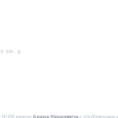
19
519
0
 № 216 имени
Адама Мицкевича
с углубленным 