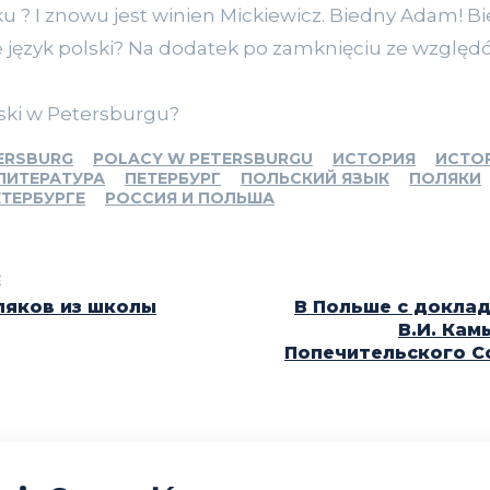
ku ? I znowu jest winien Mickiewicz. Biedny Adam! B
ie język polski? Na dodatek po zamknięciu ze wzgl
lski w Petersburgu?
ERSBURG
POLACY W PETERSBURGU
ИСТОРИЯ
ИСТОР
ЛИТЕРАТУРА
ПЕТЕРБУРГ
ПОЛЬСКИЙ ЯЗЫК
ПОЛЯКИ
ЕТЕРБУРГЕ
РОССИЯ И ПОЛЬША
E
ляков из школы
В Польше с докла
В.И. Кам
Попечительского С