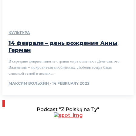
КУЛЬТУРА
14 февраля – день рождения Анны
Герман
В середине февраля многие страны мира отмечают День святого
Валентина – покровителя влюблённых. Любовь всегда была
сквозной темой в песнях,...
МАКСИМ ВОЛЬХИН
-
14 FEBRUARY 2022
Podcast "Z Polską na Ty"