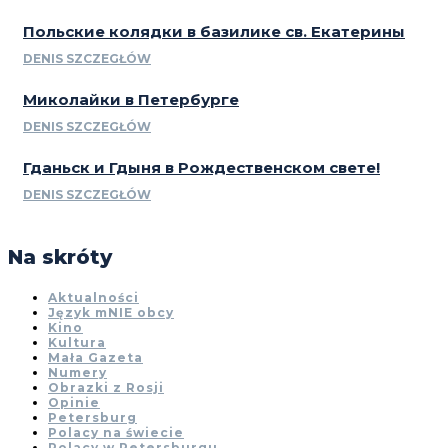
Польские колядки в базилике св. Екатерины
DENIS SZCZEGŁÓW
Миколайки в Петербурге
DENIS SZCZEGŁÓW
Гданьск и Гдыня в Рождественском свете!
DENIS SZCZEGŁÓW
Na skróty
Aktualności
Język mNIE obcy
Kino
Kultura
Mała Gazeta
Numery
Obrazki z Rosji
Opinie
Petersburg
Polacy na świecie
Polacy w Petersburgu