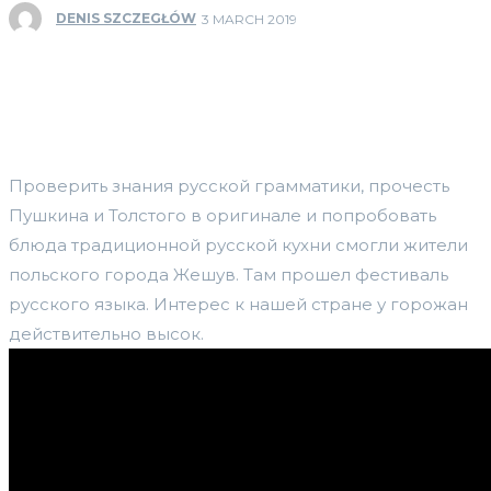
DENIS SZCZEGŁÓW
3 MARCH 2019
Проверить знания русской грамматики, прочесть
Пушкина и Толстого в оригинале и попробовать
блюда традиционной русской кухни смогли жители
польского города Жешув. Там прошел фестиваль
русского языка. Интерес к нашей стране у горожан
действительно высок.