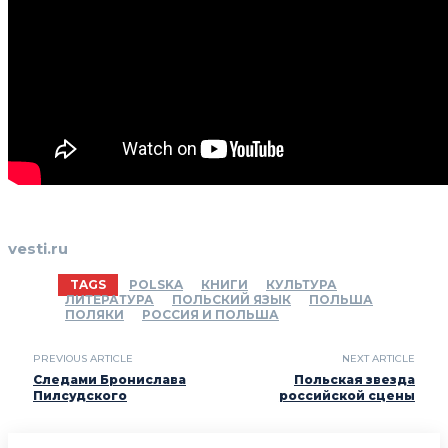
vesti.ru
TAGS
POLSKA
КНИГИ
КУЛЬТУРА
ЛИТЕРАТУРА
ПОЛЬСКИЙ ЯЗЫК
ПОЛЬША
ПОЛЯКИ
РОССИЯ И ПОЛЬША
PREVIOUS ARTICLE
NEXT ARTICLE
Следами Бронислава
Польская звезда
Пилсудского
российской сцены