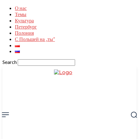
О нас
Темы
Культура
Петербург
Полония
С Польшей на „ты”
Search