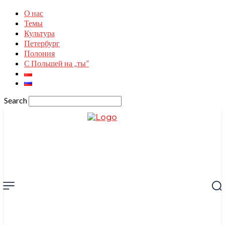
О нас
Темы
Культура
Петербург
Полония
С Польшей на „ты”
Search