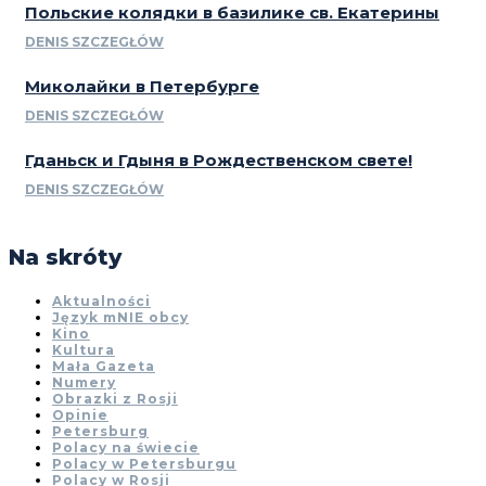
Польские колядки в базилике св. Екатерины
DENIS SZCZEGŁÓW
Миколайки в Петербурге
DENIS SZCZEGŁÓW
Гданьск и Гдыня в Рождественском свете!
DENIS SZCZEGŁÓW
Na skróty
Aktualności
Język mNIE obcy
Kino
Kultura
Mała Gazeta
Numery
Obrazki z Rosji
Opinie
Petersburg
Polacy na świecie
Polacy w Petersburgu
Polacy w Rosji