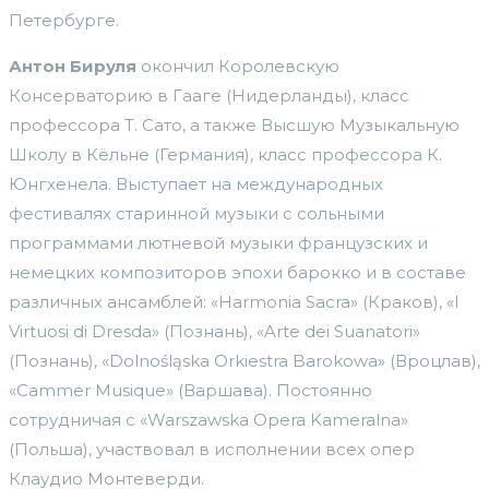
Петербурге.
Антон Бируля
окончил Королевскую
Консерваторию в Гааге (Нидерланды), класс
профессора Т. Сато, а также Высшую Музыкальную
Школу в Кёльне (Германия), класс профессора К.
Юнгхенела. Выступает на международных
фестивалях старинной музыки с сольными
программами лютневой музыки французских и
немецких композиторов эпохи барокко и в составе
различных ансамблей: «Harmonia Sacra» (Краков), «I
Virtuosi di Dresda» (Познань), «Arte dei Suanatori»
(Познань), «Dolnośląska Orkiestra Barokowa» (Вроцлав),
«Cammer Musique» (Варшава). Постоянно
сотрудничая с «Warszawska Opera Kameralna»
(Польша), участвовал в исполнении всех опер
Клаудио Монтеверди.