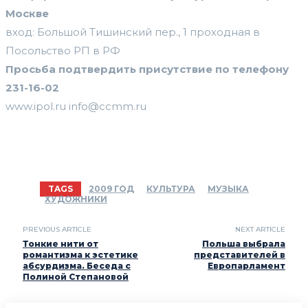
Москве
вход: Большой Тишинский пер., 1 проходная в
Посольство РП в РФ
Просьба подтвердить присутствие по телефону
231-16-02
www.ipol.ru info@ccmm.ru
TAGS
2009 ГОД
КУЛЬТУРА
МУЗЫКА
ХУДОЖНИКИ
PREVIOUS ARTICLE
NEXT ARTICLE
Тонкие нити от
Польша выбрала
романтизма к эстетике
представителей в
абсурдизма. Беседа с
Европарламент
Полиной Степановой