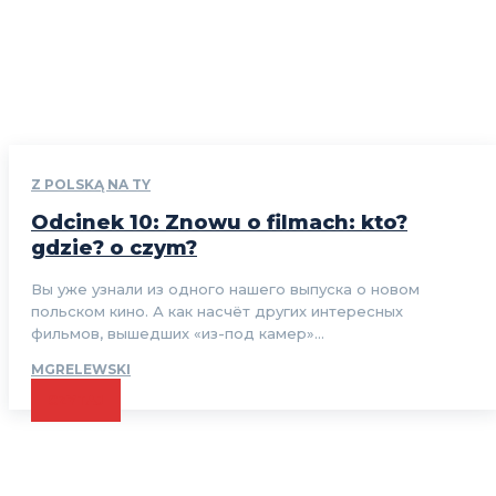
Z POLSKĄ NA TY
Odcinek 10: Znowu o filmach: kto?
gdzie? o czym?
Вы уже узнали из одного нашего выпуска о новом
польском кино. А как насчёт других интересных
фильмов, вышедших «из-под камер»...
MGRELEWSKI
CZYTAJ