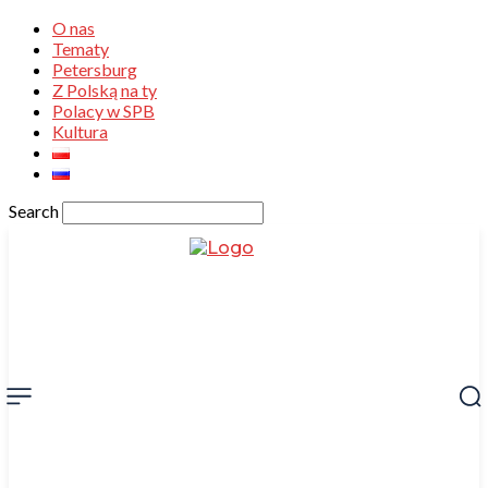
O nas
Tematy
Petersburg
Z Polską na ty
Polacy w SPB
Kultura
Search