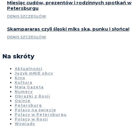
Miesiąc cudów, prezentów i rodzinnych spotkań w
Petersburgu
DENIS SZCZEGŁÓW
Skampararas czyli śląski miks ska, punku i słońca!
DENIS SZCZEGŁÓW
Na skróty
Aktualności
Język mNIE obcy
Kino
Kultura
Mała Gazeta
Numery
Obrazki z Rosji
Opinie
Petersburg
Polacy na świecie
Polacy w Petersburgu
Polacy w Rosji
Wywiady