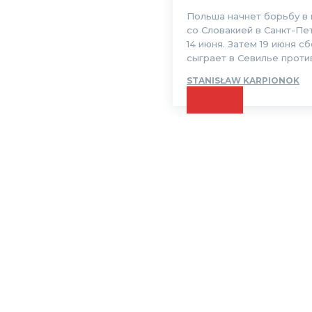
Польша начнет борьбу в 
со Словакией в Санкт-Пе
14 июня. Затем 19 июня с
сыграет в Севилье против.
STANISŁAW KARPIONOK
CZYTAJ