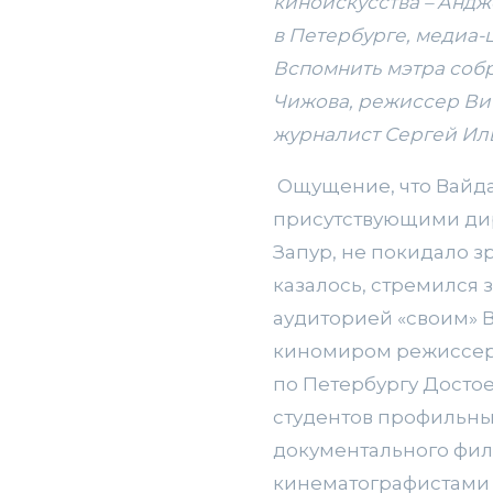
киноискусства – Анд
в Петербурге, медиа
Вспомнить мэтра собр
Чижова, режиссер Вит
журналист Сергей Ил
Ощущение, что Вайда 
присутствующими дир
Запур, не покидало з
казалось, стремился 
аудиторией «своим» 
киномиром режиссера
по Петербургу Достое
студентов профильных
документального фил
кинематографистами н