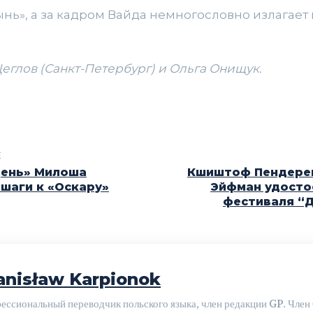
ынь», а за кадром Вайда немногословно излагае
глов (Санкт-Петербург) и Ольга Онищук.
E
день» Милоша
Кшиштоф Пендерец
 шаги к «Оскару»
Эйфман удосто
фестиваля “Д
anisław Karpionok
ессиональный переводчик польского языка, член редакции GP. Член