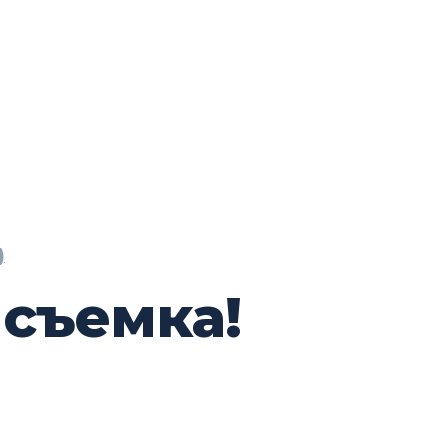
)
 съемка!