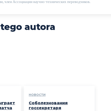
ии, член Ассоциации научно-технических переводчиков.
 tego autora
НОВОСТИ
ыграет
Соболезнования
матча
госсекретаря