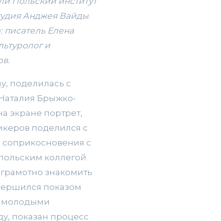
ли Польский институт
тудия Анджея Вайды
.
: писатель Елена
льтуролог и
в.
у, поделилась с
 Наталия Брыжко-
на экране портрет,
пикеров поделился с
е соприкосновения с
 польским коллегой
к грамотно знакомить
авершился показом
о молодыми
ду, показан процесс