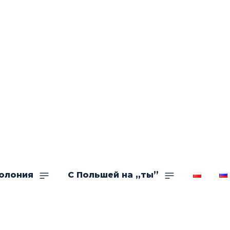
олония
С Польшей на „ты”