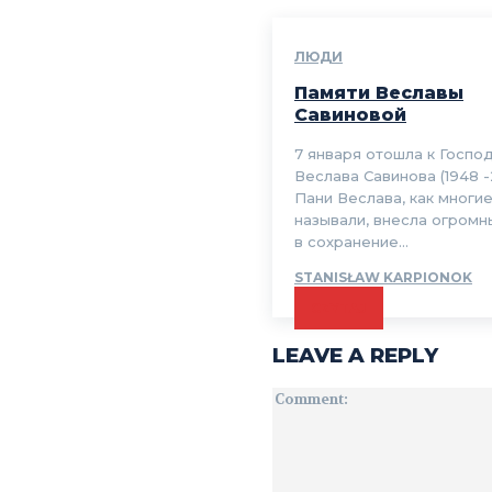
ЛЮДИ
Памяти Веславы
Савиновой
7 января отошла к Госпо
Веслава Савинова (1948 -2
Пани Веслава, как многи
называли, внесла огромн
в сохранение...
STANISŁAW KARPIONOK
CZYTAJ
LEAVE A REPLY