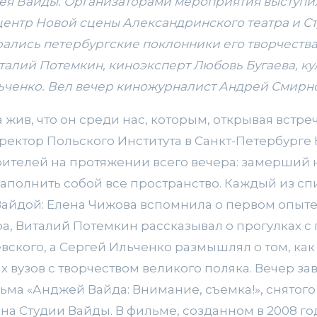
жея Вайды. Организаторами мероприятия выступи
-центр Новой
сцены Александринского театра и С
ались петербургские поклонники его творчества
алий Потемкин, киноэксперт Любовь Бугаева, ку
ьченко. Вел вечер киножурналист Андрей Смирно
жив, что он среди нас, которым, открывая встреч
ектор Польского Института в Санкт-Петербурге
рителей на протяжении всего вечера: замерший 
заполнить собой все пространство. Каждый из с
Вайдой: Елена Чижова вспомнила о первом опыт
, Виталий Потемкин рассказывал о прогулках c
вского, а Сергей Ильченко размышлял о том, ка
 вузов с творчеством великого поляка. Вечер з
ьма «Анджей Вайда: Внимание, съемка!», снятог
а Студии Вайды. В фильме, созданном в 2008 го