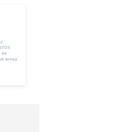
ду
021).
е ее
ый вклад
Comment: