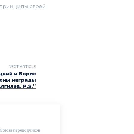
т принципы своей
NEXT ARTICLE
кий и Борис
ены награды
ягилев. P.S.”
 Союза переводчиков