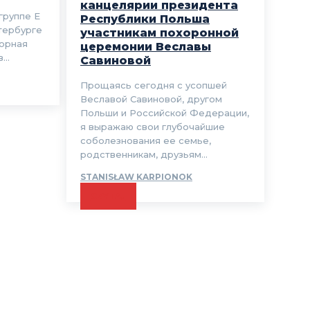
канцелярии президента
группе Е
Республики Польша
тербурге
участникам похоронной
борная
церемонии Веславы
..
Савиновой
Прощаясь сегодня с усопшей
Веславой Савиновой, другом
Польши и Российской Федерации,
я выражаю свои глубочайшие
соболезнования ее семье,
родственникам, друзьям...
STANISŁAW KARPIONOK
CZYTAJ