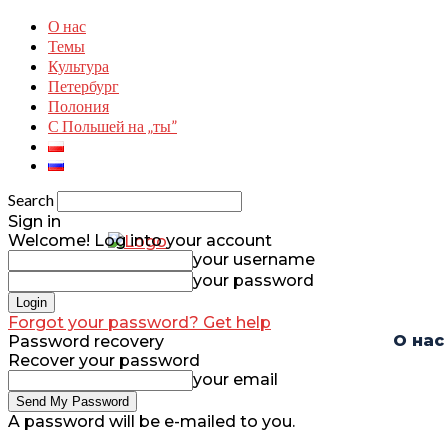
О нас
Темы
Культура
Петербург
Полония
С Польшей на „ты”
Search
Sign in
Welcome! Log into your account
your username
your password
Forgot your password? Get help
О нас
Password recovery
Recover your password
your email
A password will be e-mailed to you.