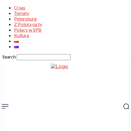
O nas
Tematy
Petersburg
Z Polską na ty
Polacy w SPB
Kultura
Search