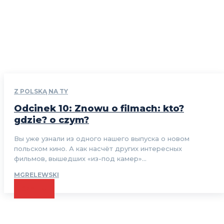
Z POLSKĄ NA TY
Odcinek 10: Znowu o filmach: kto?
gdzie? o czym?
Вы уже узнали из одного нашего выпуска о новом
польском кино. А как насчёт других интересных
фильмов, вышедших «из-под камер»...
MGRELEWSKI
CZYTAJ