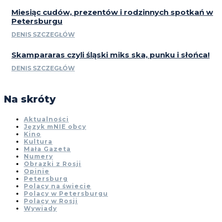
Miesiąc cudów, prezentów i rodzinnych spotkań w
Petersburgu
DENIS SZCZEGŁÓW
Skampararas czyli śląski miks ska, punku i słońca!
DENIS SZCZEGŁÓW
Na skróty
Aktualności
Język mNIE obcy
Kino
Kultura
Mała Gazeta
Numery
Obrazki z Rosji
Opinie
Petersburg
Polacy na świecie
Polacy w Petersburgu
Polacy w Rosji
Wywiady